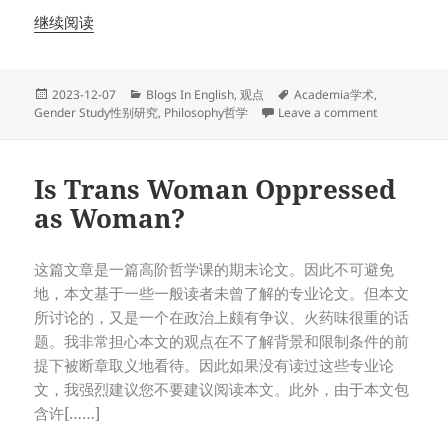
继续阅读
Posted
Categories
Tags
2023-12-07
Blogs In English
,
观点
Academia学术
,
on
on Househol
Gender Study性别研究
,
Philosophy哲学
Leave a comment
Is Trans Woman Oppressed
as Woman?
这篇文章是一篇高阶哲学课的期末论文。因此不可避免
地，本文基于一些一般读者未曾了解的专业论文。但本文
所讨论的，又是一个在政治上颇有争议、火药味很重的话
题。我非常担心本文的观点在不了解背景和限制条件的前
提下被断章取义地看待。因此如果没有读过这些专业论
文，我强烈建议您不要建议阅读本文。此外，由于本文包
含许[……]