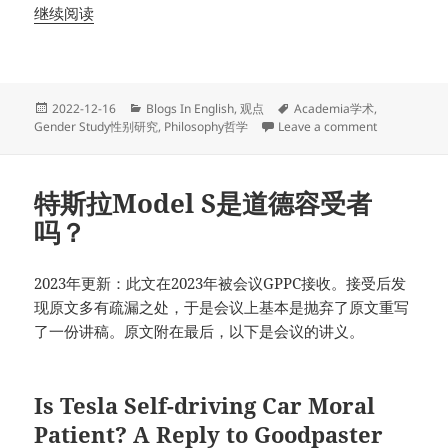
继续阅读
Posted
Categories
Tags
2022-12-16
Blogs In English
,
观点
Academia学术
,
on
on Is Trans
Gender Study性别研究
,
Philosophy哲学
Leave a comment
特斯拉Model S是道德容受者
吗？
2023年更新：此文在2023年被会议GPPC接收。接受后发
现原文多有疏漏之处，于是会议上基本是抛弃了原文重写
了一份讲稿。原文附在最后，以下是会议的讲义。
Is Tesla Self-driving Car Moral
Patient? A Reply to Goodpaster