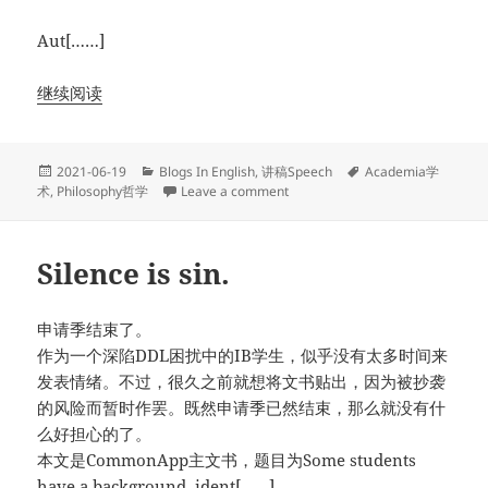
Aut[……]
继续阅读
Posted
Categories
Tags
2021-06-19
Blogs In English
,
讲稿Speech
Academia学
on
on 特斯拉Model S是道德容受者
术
,
Philosophy哲学
Leave a comment
Silence is sin.
申请季结束了。
作为一个深陷DDL困扰中的IB学生，似乎没有太多时间来
发表情绪。不过，很久之前就想将文书贴出，因为被抄袭
的风险而暂时作罢。既然申请季已然结束，那么就没有什
么好担心的了。
本文是CommonApp主文书，题目为Some students
have a background, ident[……]