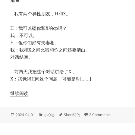
…我有两个异性朋友，H和X。
H：我可以磕你和X的cp吗？
我：不可以。
H：但你们好有夫妻相。
我：我和X之间比我和你之间还要清白。
对话结束。
…前两天我把这个对话讲给了X，
X：我觉得H问这个问题，可能是对[……]
继续阅读
Posted
Categories
Tags
on 新潮对话
2024-04-01
小心思
Short短的
2 Comments
on