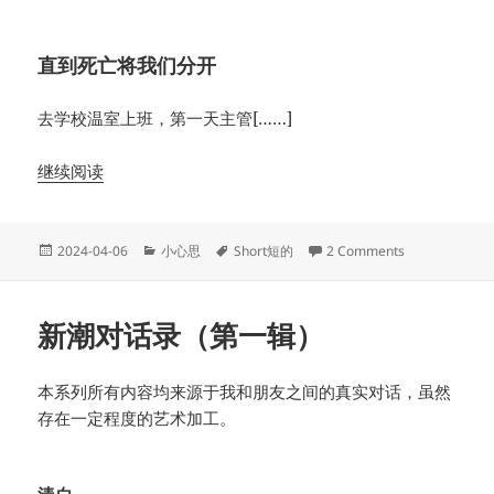
直到死亡将我们分开
去学校温室上班，第一天主管[……]
继续阅读
Posted
Categories
Tags
on Selection II
2024-04-06
小心思
Short短的
2 Comments
on
新潮对话录（第一辑）
本系列所有内容均来源于我和朋友之间的真实对话，虽然
存在一定程度的艺术加工。
清白