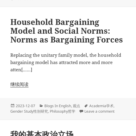
Household Bargaining
Model and Social Norms:
Norms as Bargaining Forces
Replacing the unitary family model, the household
bargaining model has attracted more and more
atten[……]
继续阅读
Posted
Categories
Tags
2023-12-07
Blogs In English
,
观点
Academia学术
,
on
on Househol
Gender Study性别研究
,
Philosophy哲学
Leave a comment
我的基本政治立场