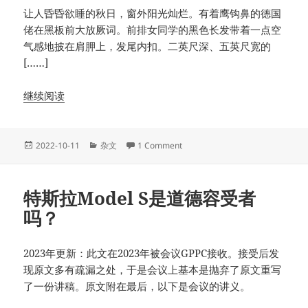
让人昏昏欲睡的秋日，窗外阳光灿烂。有着鹰钩鼻的德国
佬在黑板前大放厥词。前排女同学的黑色长发带着一点空
气感地披在肩胛上，发尾内扣。二英尺深、五英尺宽的
[……]
继续阅读
Posted
Categories
on 我想把咖啡浇在前座同学的头
2022-10-11
杂文
1 Comment
on
特斯拉Model S是道德容受者
吗？
2023年更新：此文在2023年被会议GPPC接收。接受后发
现原文多有疏漏之处，于是会议上基本是抛弃了原文重写
了一份讲稿。原文附在最后，以下是会议的讲义。