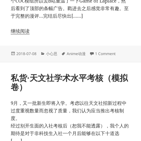
个COC模组所以去b站重温了一下Game of Laplace，然
后看到了顶部的条幅广告。戳进去之后感觉非常有趣。至
于完整的漫评…完结后尽快出[……]
继续阅读
Posted
Categories
Tags
on 新番安利
2018-07-08
小心思
Anime动漫
1 Comment
on
私货·天文社学术水平考核（模拟
卷）
9月，又一批新生即将入学。考虑以往天文社招新过程中
过度重视数量而忽视了质量，我们认为应当推出考核制
度。
经过别开生面的入社考核后（恕我不能透露），我个人的
期待是对于非科技生入社一个月后能够在以下十道选
[……]