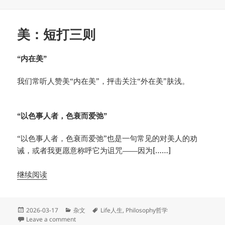
美：短打三则
“内在美”
我们常听人赞美“内在美”，抨击关注“外在美”肤浅。
“以色事人者，色衰而爱弛”
“以色事人者，色衰而爱弛”也是一句常见的对美人的劝
诫，或者我更愿意称呼它为诅咒——因为[……]
继续阅读
Posted
Categories
Tags
2026-03-17
杂文
Life人生
,
Philosophy哲学
on
on 美：短打三则
Leave a comment