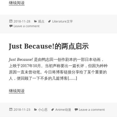
继续阅读
Posted
Categories
Tags
2018-11-28
观点
Literature文学
on
on 酸文人，别再祸害这个社会了
Leave a comment
Just Because!的两点启示
Just Because!
是由鸭志田一创作剧本的一部日本动画，
上映于2017年10月。当初声称要出一篇长评，但因为种种
原因一直未曾动笔。今日将博客链接分享给了某个重要的
人，便回顾了一下不多的几篇博客[……]
继续阅读
Posted
Categories
Tags
on Jus
2018-11-23
小心思
Anime动漫
Leave a comment
on