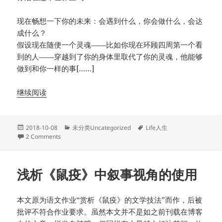
现在畅想一下你的未来：会遇到什么，你会做什么，会达
成什么？
假设现在随便一个灵魂——比如你现在环顾四周第一个看
到的人——穿越到了你的身体里取代了你的灵魂，他能够
做到和你一样的事[……]
继续阅读
Posted
Categories
Tags
2018-10-08
未分类Uncategorized
Life人生
on
on 不要沉默（一）：去活着
2 Comments
浅析《鼠疫》中叙事视角的使用
本文原为语文作业“赏析《鼠疫》的文学技法”而作，后被
批评不符合作业要求。虽然本文并不是如之前刊载在博客