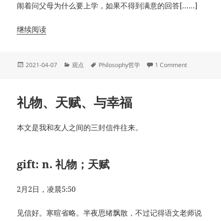
闹着问父母为什么要上学，如果不得到满意的回答[……]
继续阅读
Posted
Categories
Tags
on 四种寻
2021-04-07
观点
Philosophy哲学
1 Comment
on
礼物、天赋、与幸福
本文是我和友人之间的三封信件往来。
gift: n. 礼物；天赋
2月2日，凌晨5:50
见信好。寒暄省略。半夜思绪飘散，不过记得语文老师说