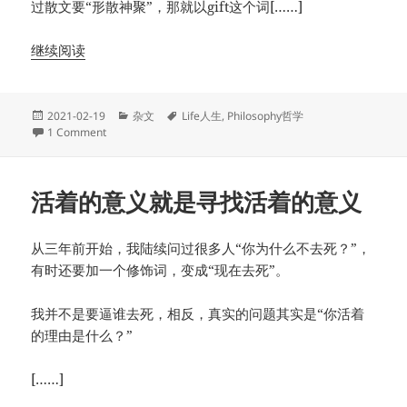
过散文要“形散神聚”，那就以gift这个词[……]
继续阅读
Posted
Categories
Tags
2021-02-19
杂文
Life人生
,
Philosophy哲学
on
on 礼物、天赋、与幸福
1 Comment
活着的意义就是寻找活着的意义
从三年前开始，我陆续问过很多人“你为什么不去死？”，
有时还要加一个修饰词，变成“现在去死”。
我并不是要逼谁去死，相反，真实的问题其实是“你活着
的理由是什么？”
[……]