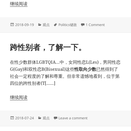
继续阅读
Posted
Categories
Tags
on 关于国旗下
2018-09-19
观点
Politics键政
1 Comment
on
跨性别者，了解一下。
在性少数群体LGBTQIA…中，女同性恋L(Les)，男同性恋
G(Gay)和双性恋B(Bisexual)这些
性取向少数
已然得到了
社会一定程度的了解和尊重。但非常遗憾地看到，位于第
四位的跨性别者(T[……]
继续阅读
Posted
Categories
on 跨性别者，了解一下。
2018-07-24
观点
Leave a comment
on