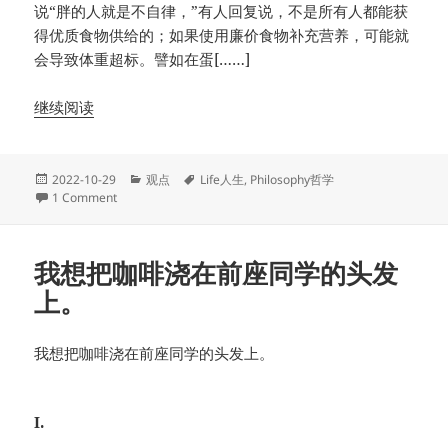
说“胖的人就是不自律，”有人回复说，不是所有人都能获
得优质食物供给的；如果使用廉价食物补充营养，可能就
会导致体重超标。譬如在蛋[……]
继续阅读
Posted
Categories
Tags
2022-10-29
观点
Life人生
,
Philosophy哲学
on
on 体重：四条迷思
1 Comment
我想把咖啡浇在前座同学的头发
上。
我想把咖啡浇在前座同学的头发上。
I.