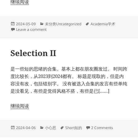
继续阅读
Posted
Categories
Tags
2024-05-09
未分类Uncategorized
Academia学术
on
on My Undergraduate Honor Thesis/我的荣誉学士学位论文: 
Leave a comment
Selection II
是一些短的思绪的合集。基本上都在朋友圈发过。 时间跨
度比较长，从2023到2024都有。 标题是现取的，但是内
容没有改，包括错别字。 没有被选入合集的发言有些单纯
是没看见，有些是觉得风格不搭，有些是已[……]
继续阅读
Posted
Categories
Tags
on Selection II
2024-04-06
小心思
Short短的
2 Comments
on