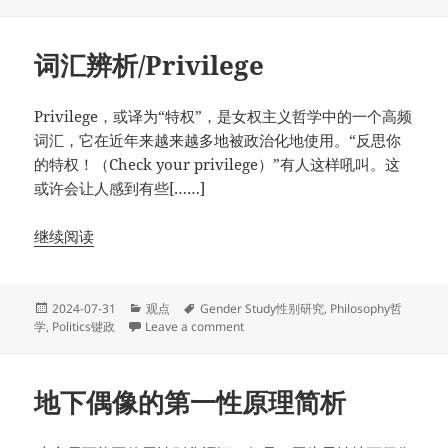
词汇辨析/Privilege
Privilege，或译为“特权”，是女权主义哲学中的一个高频
词汇，它在近年来越来越多地被政治化地使用。“反思你
的特权！（Check your privilege）”有人这样吼叫。这
或许会让人感到有些[……]
继续阅读
Posted
Categories
Tags
2024-07-31
观点
Gender Study性别研究
,
Philosophy哲
on
on 词汇辨析/Privilege
学
,
Politics键政
Leave a comment
地下偶像的第一性原理简析