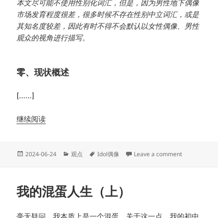
本文尽可能不使用性别化词汇，但是，因为男性地下偶像
市场发育程度很差，很多时候不存在性别中立词汇，或是
其知名度较差，因此有时不得不会默认以女性偶像、男性
观众的视角进行描写。
零、现状概述
[……]
继续阅读
Posted
Categories
Tags
on 地下偶
2024-06-24
观点
Idol偶像
Leave a comment
on
我的混蛋人生（上）
毫无疑问，我本质上是一个混蛋。关于这一点，我的初中