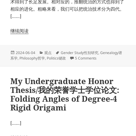
术得到了长足发展。相对应的，推翻统治的方式也得到了
相应的进化。粗略来看，我们可以把统治技术分为四代。
[……]
继续阅读
Posted
Categories
Tags
2024-06-04
观点
Gender Study性别研究
,
Genealogy谱
on
on 统治与革命的谱系学
系学
,
Philosophy哲学
,
Politics键政
5 Comments
My Undergraduate Honor
Thesis/我的荣誉学士学位论文:
Folding Angles of Degree-4
Rigid Origami
[……]