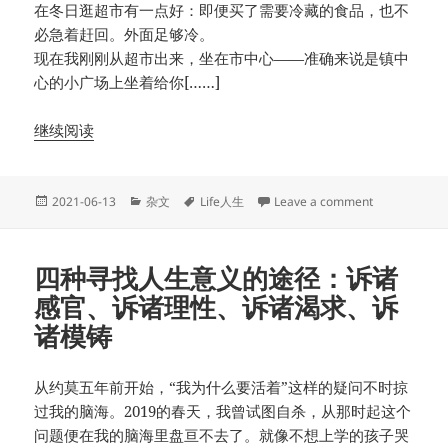
在冬日逛超市有一点好：即便买了需要冷藏的食品，也不
必急着赶回。外面足够冷。
现在我刚刚从超市出来，坐在市中心——准确来说是镇中
心的小广场上坐着给你[……]
继续阅读
Posted
Categories
Tags
on 朋友圈两
2021-06-13
杂文
Life人生
Leave a comment
on
四种寻找人生意义的途径：诉诸
感官、诉诸理性、诉诸渴求、诉
诸模铸
从约莫五年前开始，“我为什么要活着”这样的疑问不时掠
过我的脑海。2019的春天，我曾试图自杀，从那时起这个
问题便在我的脑海里盘亘不去了。就像不想上学的孩子哭