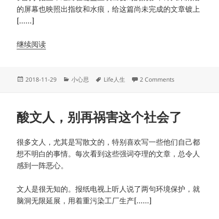
的屏幕也映照出指纹和水痕，给这篇尚未完成的文章镀上
[……]
继续阅读
Posted
Categories
Tags
on 一点随想。
2018-11-29
小心思
Life人生
2 Comments
on
酸文人，别再祸害这个社会了
很多文人，尤其是写散文的，特别喜欢写一些他们自己都
想不明白的事情。每次看到这些强词夺理的文章，总令人
感到一阵恶心。
文人是很无知的。报纸电视上听人说了两句环境保护，就
脑洞无限延展，用着重污染工厂生产[……]