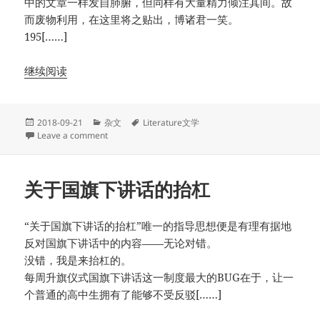
中的文章一样发自肺腑，但同样有大量精力倾注其间。故
而废物利用，在这里将之贴出，博诸君一笑。
195[……]
继续阅读
Posted
Categories
Tags
2018-09-21
杂文
Literature文学
on
on 浅析《鼠疫》中叙事视角的使用
Leave a comment
关于国旗下讲话的抬杠
“关于国旗下讲话的抬杠”唯一的指导思想便是有理有据地
反对国旗下讲话中的内容——无论对错。
没错，我是来抬杠的。
每周升旗仪式国旗下讲话这一制度最大的BUG在于，让一
个普通的高中生拥有了能够不受反驳[……]