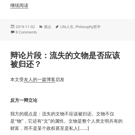
继续阅读
Posted
Categories
Tags
2019-11-02
观点
Life人生
,
Philosophy哲学
on
on 活着的意义就是寻找活着的意义
8 Comments
辩论片段：流失的文物是否应该
被归还？
本文受
友人的一篇博客
启发
反方一辩立论
我方的观点是：流失的文物不应该被归还。文物不仅
是“物”，它还有“文”的属性。文物是整个人类文明共有的
财富，而不是某个政权甚至是私人[……]