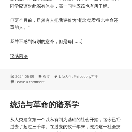
同学应该对此深有体会，高一同学应该也有所了解。
但两个月前，居然有人把我评价为“把道德看得比生命还
重的人。”
我并不感到特别的意外，但是每[……]
继续阅读
Posted
Categories
Tags
2024-06-09
杂文
Life人生
,
Philosophy哲学
on
on 我的混蛋人生（上）
Leave a comment
统治与革命的谱系学
从人类建立第一个以私有制为基础的社会开始，迄今已经
过去了超过三千年。在过去的数千年来，统治这一社会技