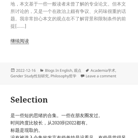
地，本文基于一些一般读者未曾了解的专业论文。但本文
所讨论的，又是一个在政治上颇有争议、火药味很重的话
题。我非常担心本文的观点在不了解背景和限制条件的前
提[……]
继续阅读
Posted
Categories
Tags
2022-12-16
Blogs In English
,
观点
Academia学术
,
on
on Is Trans
Gender Study性别研究
,
Philosophy哲学
Leave a comment
Selection
是一些短的思绪的合集。一些在朋友圈发过。
时间跨度比较长，从2020到2022都有。
标题是现取的。
没有被选入合集的发言有些单纯是没看见，有些是觉得风