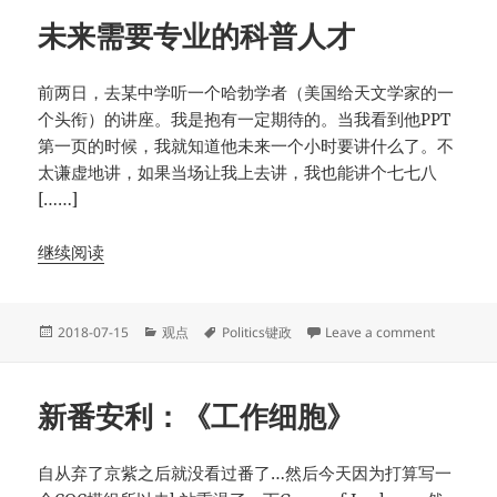
未来需要专业的科普人才
前两日，去某中学听一个哈勃学者（美国给天文学家的一
个头衔）的讲座。我是抱有一定期待的。当我看到他PPT
第一页的时候，我就知道他未来一个小时要讲什么了。不
太谦虚地讲，如果当场让我上去讲，我也能讲个七七八
[……]
继续阅读
Posted
Categories
Tags
on 未来
2018-07-15
观点
Politics键政
Leave a comment
on
新番安利：《工作细胞》
自从弃了京紫之后就没看过番了…然后今天因为打算写一