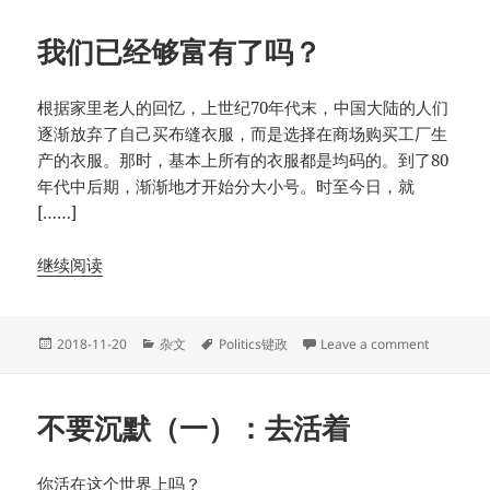
我们已经够富有了吗？
根据家里老人的回忆，上世纪70年代末，中国大陆的人们
逐渐放弃了自己买布缝衣服，而是选择在商场购买工厂生
产的衣服。那时，基本上所有的衣服都是均码的。到了80
年代中后期，渐渐地才开始分大小号。时至今日，就
[……]
继续阅读
Posted
Categories
Tags
on 我们
2018-11-20
杂文
Politics键政
Leave a comment
on
不要沉默（一）：去活着
你活在这个世界上吗？