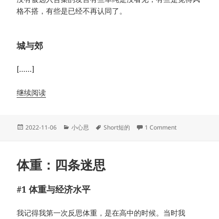
格不搭，有些是已经不再认同了。
城与郊
[……]
继续阅读
Posted
Categories
Tags
on Selection
2022-11-06
小心思
Short短的
1 Comment
on
体重：四条迷思
#1 体重与经济水平
我记得我第一次反思体重，是在高中的时候。当时我