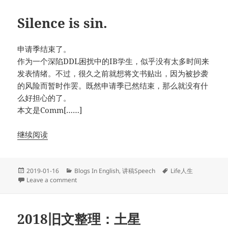
Silence is sin.
申请季结束了。
作为一个深陷DDL困扰中的IB学生，似乎没有太多时间来
发表情绪。不过，很久之前就想将文书贴出，因为被抄袭
的风险而暂时作罢。既然申请季已然结束，那么就没有什
么好担心的了。
本文是Comm[……]
继续阅读
Posted
Categories
Tags
2019-01-16
Blogs In English
,
讲稿Speech
Life人生
on
on Silence is sin.
Leave a comment
2018旧文整理：土星