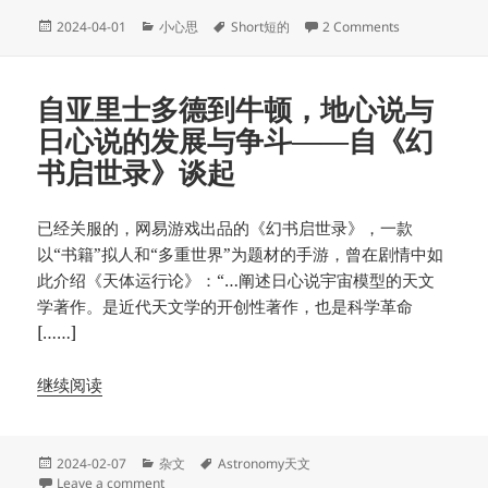
Posted
Categories
Tags
on 新潮对话
2024-04-01
小心思
Short短的
2 Comments
on
自亚里士多德到牛顿，地心说与
日心说的发展与争斗——自《幻
书启世录》谈起
已经关服的，网易游戏出品的《幻书启世录》，一款
以“书籍”拟人和“多重世界”为题材的手游，曾在剧情中如
此介绍《天体运行论》：“…阐述日心说宇宙模型的天文
学著作。是近代天文学的开创性著作，也是科学革命
[……]
继续阅读
Posted
Categories
Tags
2024-02-07
杂文
Astronomy天文
on
on 自亚里士多德到牛顿，地心说与日心说的发展与争
Leave a comment