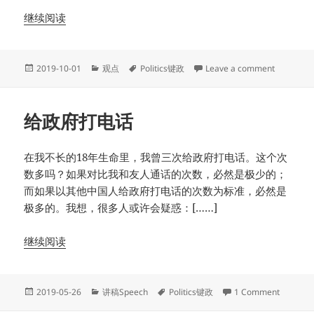
继续阅读
Posted
Categories
Tags
on 辩论
2019-10-01
观点
Politics键政
Leave a comment
on
给政府打电话
在我不长的18年生命里，我曾三次给政府打电话。这个次
数多吗？如果对比我和友人通话的次数，必然是极少的；
而如果以其他中国人给政府打电话的次数为标准，必然是
极多的。我想，很多人或许会疑惑：[……]
继续阅读
Posted
Categories
Tags
on 给政
2019-05-26
讲稿Speech
Politics键政
1 Comment
on