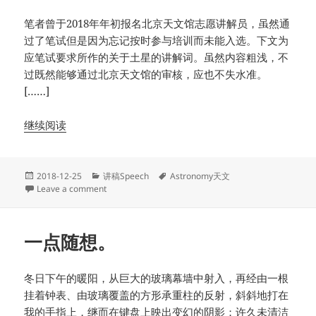
笔者曾于2018年年初报名北京天文馆志愿讲解员，虽然通
过了笔试但是因为忘记按时参与培训而未能入选。下文为
应笔试要求所作的关于土星的讲解词。虽然内容粗浅，不
过既然能够通过北京天文馆的审核，应也不失水准。
[……]
继续阅读
Posted
Categories
Tags
2018-12-25
讲稿Speech
Astronomy天文
on
on 2018旧文整理：土星
Leave a comment
一点随想。
冬日下午的暖阳，从巨大的玻璃幕墙中射入，再经由一根
挂着钟表、由玻璃覆盖的方形承重柱的反射，斜斜地打在
我的手指上，继而在键盘上映出变幻的阴影；许久未清洁