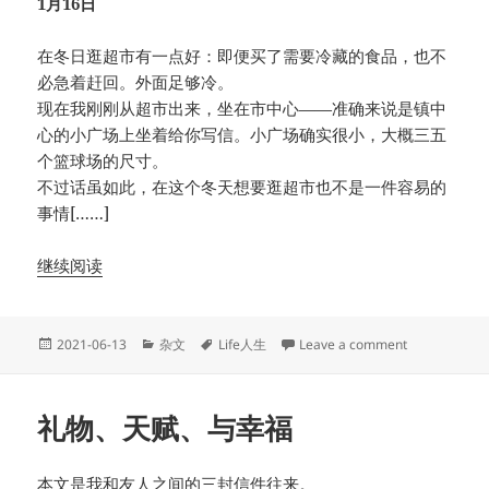
1月16日
在冬日逛超市有一点好：即便买了需要冷藏的食品，也不
必急着赶回。外面足够冷。
现在我刚刚从超市出来，坐在市中心——准确来说是镇中
心的小广场上坐着给你写信。小广场确实很小，大概三五
个篮球场的尺寸。
不过话虽如此，在这个冬天想要逛超市也不是一件容易的
事情[……]
继续阅读
Posted
Categories
Tags
on 朋友圈两
2021-06-13
杂文
Life人生
Leave a comment
on
礼物、天赋、与幸福
本文是我和友人之间的三封信件往来。