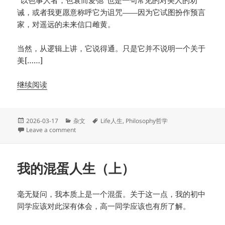
“以色事人者，色衰而爱弛”也是一句常见的对美人的劝
诫，或者我更愿意称呼它为诅咒——因为它试图扮作预言
家，对遥远的未来信口雌黄。
当然，从逻辑上讲，它说得通。只是它并不说明一个关于
美[……]
继续阅读
Posted
Categories
Tags
2026-03-17
杂文
Life人生
,
Philosophy哲学
on
on 美：短打三则
Leave a comment
我的混蛋人生（上）
毫无疑问，我本质上是一个混蛋。关于这一点，我的初中
同学应该对此深有体会，高一同学应该也有所了解。