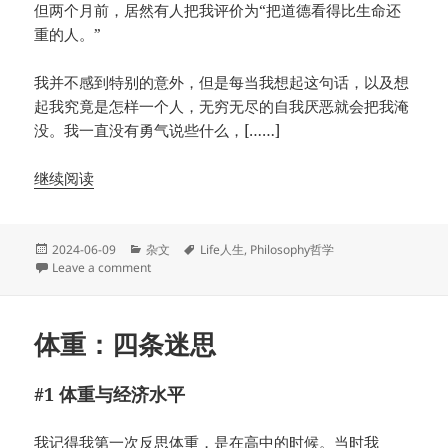
但两个月前，居然有人把我评价为“把道德看得比生命还
重的人。”
我并不感到特别的意外，但是每当我想起这句话，以及想
起我究竟是怎样一个人，无穷无尽的自我厌恶就会把我淹
没。我一直没有勇气说些什么，[……]
继续阅读
Posted
Categories
Tags
2024-06-09
杂文
Life人生
,
Philosophy哲学
on
on 我的混蛋人生（上）
Leave a comment
体重：四条迷思
#1 体重与经济水平
我记得我第一次反思体重，是在高中的时候。当时我