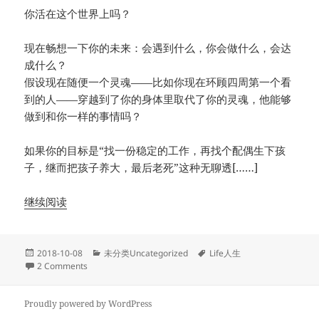
你活在这个世界上吗？
现在畅想一下你的未来：会遇到什么，你会做什么，会达
成什么？
假设现在随便一个灵魂——比如你现在环顾四周第一个看
到的人——穿越到了你的身体里取代了你的灵魂，他能够
做到和你一样的事情吗？
如果你的目标是“找一份稳定的工作，再找个配偶生下孩
子，继而把孩子养大，最后老死”这种无聊透[……]
继续阅读
Posted
Categories
Tags
2018-10-08
未分类Uncategorized
Life人生
on
on 不要沉默（一）：去活着
2 Comments
Proudly powered by WordPress