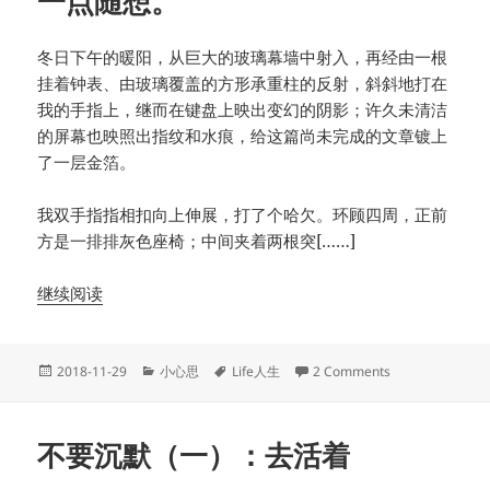
一点随想。
冬日下午的暖阳，从巨大的玻璃幕墙中射入，再经由一根
挂着钟表、由玻璃覆盖的方形承重柱的反射，斜斜地打在
我的手指上，继而在键盘上映出变幻的阴影；许久未清洁
的屏幕也映照出指纹和水痕，给这篇尚未完成的文章镀上
了一层金箔。
我双手指指相扣向上伸展，打了个哈欠。环顾四周，正前
方是一排排灰色座椅；中间夹着两根突[……]
继续阅读
Posted
Categories
Tags
on 一点随想。
2018-11-29
小心思
Life人生
2 Comments
on
不要沉默（一）：去活着