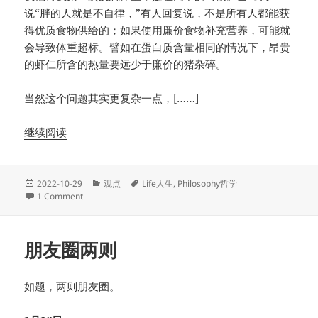
说“胖的人就是不自律，”有人回复说，不是所有人都能获
得优质食物供给的；如果使用廉价食物补充营养，可能就
会导致体重超标。譬如在蛋白质含量相同的情况下，昂贵
的虾仁所含的热量要远少于廉价的猪杂碎。
当然这个问题其实更复杂一点，[……]
继续阅读
Posted
Categories
Tags
2022-10-29
观点
Life人生
,
Philosophy哲学
on
on 体重：四条迷思
1 Comment
朋友圈两则
如题，两则朋友圈。