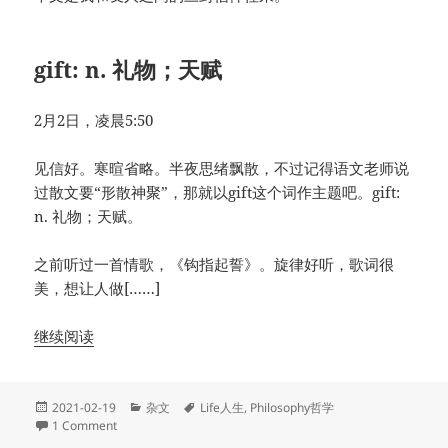
gift: n. 礼物；天赋
2月2日，凌晨5:50
见信好。寒暄省略。半夜思绪飘散，不过记得语文老师说
过散文要“形散神聚”，那就以gift这个词作主题吧。gift:
n. 礼物；天赋。
之前听过一首情歌，《钩指起誓》。旋律好听，歌词很
美，想让人做[……]
继续阅读
Posted
Categories
Tags
2021-02-19
杂文
Life人生
,
Philosophy哲学
on
on 礼物、天赋、与幸福
1 Comment