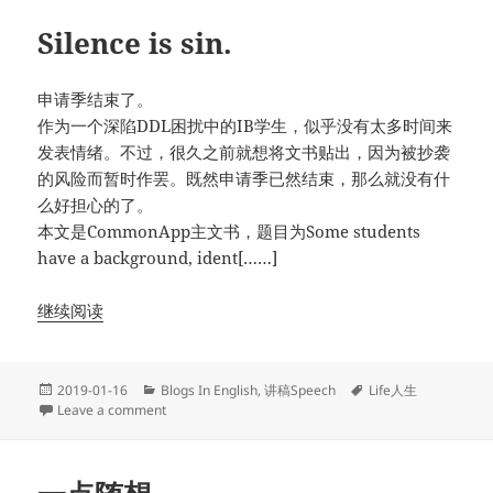
Silence is sin.
申请季结束了。
作为一个深陷DDL困扰中的IB学生，似乎没有太多时间来
发表情绪。不过，很久之前就想将文书贴出，因为被抄袭
的风险而暂时作罢。既然申请季已然结束，那么就没有什
么好担心的了。
本文是CommonApp主文书，题目为Some students
have a background, ident[……]
继续阅读
Posted
Categories
Tags
2019-01-16
Blogs In English
,
讲稿Speech
Life人生
on
on Silence is sin.
Leave a comment