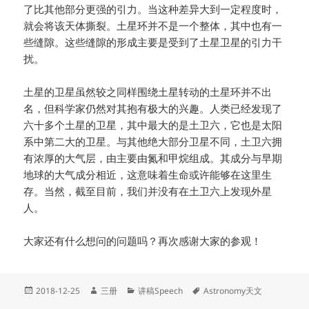
了比其他部分更强的引力。当这种差异大到一定程度时，
就会将该天体撕裂。土星环并不是一个整体，其中也有一
些缝隙。这些缝隙的形成主要是受到了土星卫星的引力干
扰。
土星的卫星虽然较之同样围绕土星转动的土星环并不出
名，但科学家仍然对其抱有极大的兴趣。人类已经发现了
六十多个土星的卫星，其中最大的是土卫六，它也是太阳
系中第二大的卫星。与其他绝大部分卫星不同，土卫六拥
有浓厚的大气层，由主要由氮和甲烷组成。其成分与早期
地球的大气成分相近，这意味着生命或许能够在这里生
存。当然，截至目前，我们并没有在土卫六上发现外星
人。
大家还有什么想问的问题吗？再次感谢大家的参观！
Posted
Author
Categories
Tags
2018-12-25
三册
讲稿Speech
Astronomy天文
on