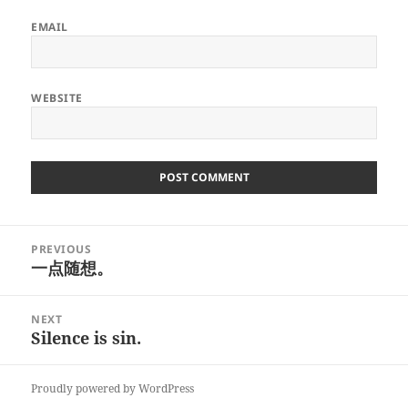
EMAIL
WEBSITE
Post
PREVIOUS
navigation
一点随想。
Previous
post:
NEXT
Silence is sin.
Next
post:
Proudly powered by WordPress