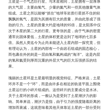
土星是一个气态巨行星。与木星相同，土星拥有一层厚厚
的大气层，主要由氢气、少量的氦气和一些其他微量气体
组成。土星之所以能够“抓住”地球等岩质行星抓不住的轻
飘飘的氢气，是因为其拥有巨大的质量，并由此形成了强
劲的引力。土星的质量大约是地球的95倍，是太阳系中仅
次于木星的第二大的行星。更夸张的是，由于气体的密度
通常比固体要低，土星的体积更是达到了地球的七百多
倍。虽然人类迄今为止尚未能进入土星内部一探究竟，但
有理论认为，土星的内部有一个由岩石组成的固态核心，
而包裹在外的则是一层由氢和氦构成的“海洋”。这是内层
的氢和氦受到厚而沉重的外层大气的巨大压强挤压的结
果。
瑰丽的土星环是土星最明显的视觉特征。严格来说，土星
环并不是一个“环”，而是由许多在相近的轨道平面上围绕
土星运行的小碎片组成的。这些碎片的主要成分是水冰。
关于土星环的形成，一般认为是受到了土星潮汐力的影
响。简单来说，潮汐力是指，由于引力的强度随着距离的
增加而衰减，这就意味着其他天体靠近土星的一部分受到